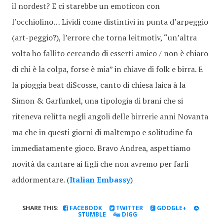
il nordest? E ci starebbe un emoticon con
l’occhiolino… Lividi come distintivi in punta d’arpeggio
(art-peggio?), l’errore che torna leitmotiv, “un’altra
volta ho fallito cercando di esserti amico / non è chiaro
di chi è la colpa, forse è mia” in chiave di folk e birra. E
la pioggia beat diScosse, canto di chiesa laica à la
Simon & Garfunkel, una tipologia di brani che si
riteneva relitta negli angoli delle birrerie anni Novanta
ma che in questi giorni di maltempo e solitudine fa
immediatamente gioco. Bravo Andrea, aspettiamo
novità da cantare ai figli che non avremo per farli
addormentare.
(
Italian Embassy
)
SHARE THIS:
FACEBOOK
TWITTER
GOOGLE+
STUMBLE
DIGG