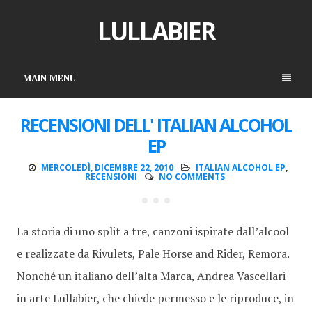
LULLABIER
MAIN MENU
RECENSIONI DELL' ITALIAN ALCOHOL
EP
MERCOLEDÌ, DICEMBRE 22, 2010
ITALIAN ALCOHOL EP
,
RECENSIONI
NO COMMENTS
La storia di uno split a tre, canzoni ispirate dall’alcool
e realizzate da Rivulets, Pale Horse and Rider, Remora.
Nonché un italiano dell’alta Marca, Andrea Vascellari
in arte Lullabier, che chiede permesso e le riproduce, in