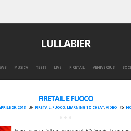
LULLABIER
EWS
MUSICA
TESTI
LIVE
FIRETAIL
VENIVERSUS
SOCI
FIRETAIL E FUOCO
PRILE 29, 2013
FIRETAIL
,
FUOCO
,
LEARNING TO CHEAT
,
VIDEO
NO
Fuoco
, ovvero l'ultima canzone di
Fitoterapia
, terminav