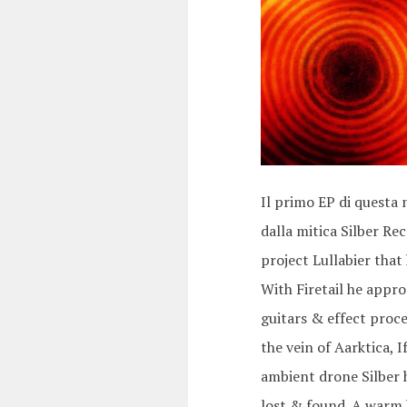
Il primo EP di questa 
dalla mitica Silber Rec
project Lullabier that 
With Firetail he appro
guitars & effect proces
the vein of Aarktica, 
ambient drone Silber 
lost & found. A warm b