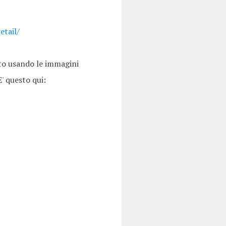
etail/
to usando le immagini
' questo qui: