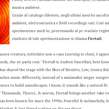
musica ambient.
Grazie al catalogo Silentes, negli ultimi mesi ho ascolt
ambient, elettroacustica e field recordings vari. Così 
sperimentare anch'io, processando al pc svariate registr
risultato di tale sperimentazione si chiama
Firetail
.
nuova creatura, intitolato non a caso
Learning to cheat
, è appe
ords, che ne parla così: "Firetail is Andrea Vascellari, best kn
has shared the stage with the likes of Rivulets, Low, Jessica Ba
aches music differently, instead of a minimalist singer-songwr
sors to build soundscapes. I know, it sounds like a natural fit f
If Thousands, Thorn1, & mwvm, Firetail brings another take to
has been known for since the 1990s. Peaceful & melancholy, l
lanket & lost friend waiting on the sea shore".