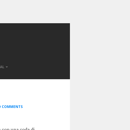
AL
 COMMENTS
a con una coda di