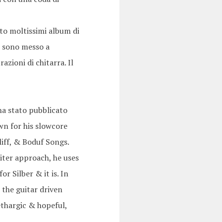
ato moltissimi album di
mi sono messo a
azioni di chitarra. Il
na stato pubblicato
own for his slowcore
iliff, & Boduf Songs.
iter approach, he uses
or Silber & it is. In
 the guitar driven
ethargic & hopeful,