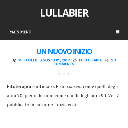
LULLABIER
MAIN MENU
UN NUOVO INIZIO
MERCOLEDÌ, AGOSTO 01, 2012
FITOTERAPIA
NO
COMMENTS
Fitoterapia
è ultimato. E' un
concept
come quelli degli
anni 70, pieno di suoni come quelli degli anni 90. Verrà
pubblicato in autunno. Inizia così: