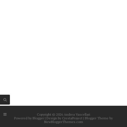
Copyright ©
2026 Andrea Vascellari
Powered by
Blogger
| Design by
CrestaProject
| Blogger Theme by
NewBloggerThemes.com