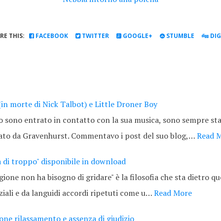
RE THIS:
FACEBOOK
TWITTER
GOOGLE+
STUMBLE
DI
(in morte di Nick Talbot) e Little Droner Boy
 sono entrato in contatto con la sua musica, sono sempre sta
ato da Gravenhurst. Commentavo i post del suo blog,…
Read 
a di troppo" disponibile in download
gione non ha bisogno di gridare" è la filosofia che sta dietro q
ziali e da languidi accordi ripetuti come u…
Read More
one rilassamento e assenza di giudizio