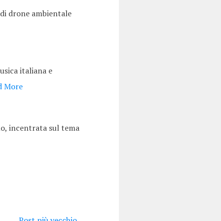
P di drone ambientale
sica italiana e
d More
no, incentrata sul tema
Post più vecchio