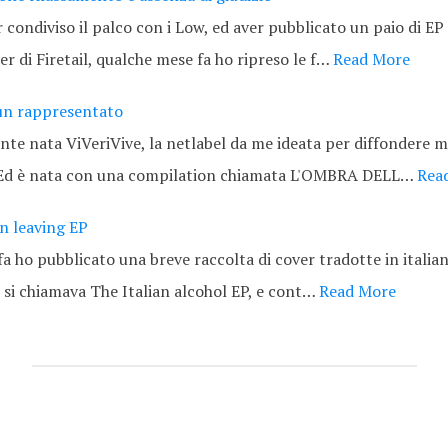
 condiviso il palco con i Low, ed aver pubblicato un paio di E
r di Firetail, qualche mese fa ho ripreso le f…
Read More
 un rappresentato
ente nata ViVeriVive, la netlabel da me ideata per diffondere mu
 Ed è nata con una compilation chiamata L'OMBRA DELL…
Rea
an leaving EP
fa ho pubblicato una breve raccolta di cover tradotte in italia
; si chiamava The Italian alcohol EP, e cont…
Read More