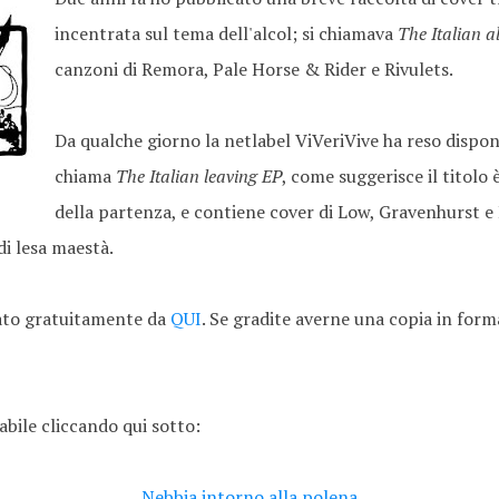
incentrata sul tema dell'alcol; si chiamava
The Italian a
canzoni di Remora, Pale Horse & Rider e Rivulets.
Da qualche giorno la netlabel ViVeriVive ha reso disponib
chiama
The Italian leaving EP
, come suggerisce il titolo
della partenza, e contiene cover di Low, Gravenhurst e
i lesa maestà.
cato gratuitamente da
QUI
. Se gradite averne una copia in forma
bile cliccando qui sotto:
Nebbia intorno alla polena