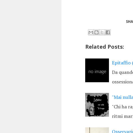
SHA
Related Posts:
Epitaffio 
Da quando
ossession
"Mai null
"Chi ha ra
ritmi mar
Osservazi