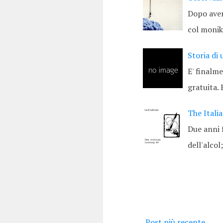
Dopo aver
col monike
Storia di
E' finalm
gratuita.
The Itali
Due anni 
dell'alcol
Post più recente