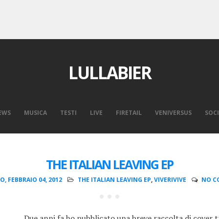
LULLABIER
EWS
MUSICA
TESTI
LIVE
FIRETAIL
VENIVERSUS
SOCI
THE ITALIAN LEAVING EP
O, FEBBRAIO 04, 2012
THE ITALIAN LEAVING EP
,
VIVERIVIVE
NO C
Due anni fa ho pubblicato una breve raccolta di cover tr