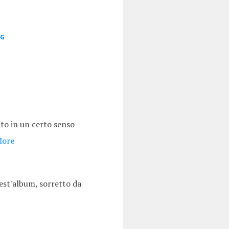
GG
to in un certo senso
More
uest'album, sorretto da