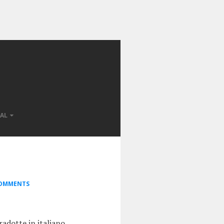
AL
OMMENTS
adotte in italiano,