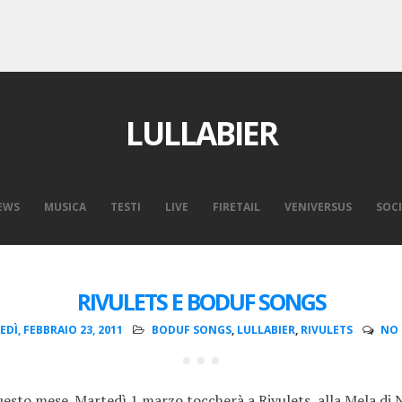
LULLABIER
EWS
MUSICA
TESTI
LIVE
FIRETAIL
VENIVERSUS
SOCI
RIVULETS E BODUF SONGS
DÌ, FEBBRAIO 23, 2011
BODUF SONGS
,
LULLABIER
,
RIVULETS
NO
uesto mese. Martedì 1 marzo toccherà a Rivulets, alla Mela di