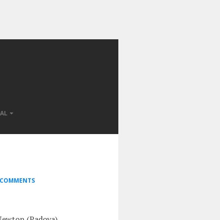
AL
 COMMENTS
 Newton (Padova),