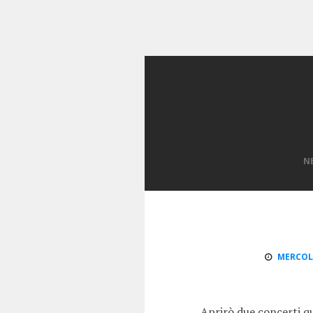
N
MERCOLE
Aprirò due concerti q